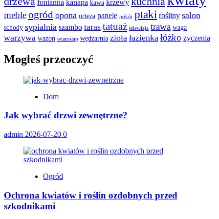
drzewa
kuchnia
fontanna
kanapa
krzewy
kawa
ptaki
ogród
meble
opona
salon
panele
rośliny
orteza
pokój
tatuaż
trawa
sypialnia
taras
szambo
schody
waga
telewizja
łóżko
warzywa
zioła
łazienka
życzenia
wazon
wędzarnia
wiatrołap
Mogłeś przeoczyć
Dom
Jak wybrać drzwi zewnętrzne?
admin
2026-07-20
0
Ogród
Ochrona kwiatów i roślin ozdobnych przed
szkodnikami