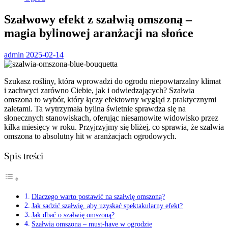
Szałwowy efekt z szałwią omszoną –
magia bylinowej aranżacji na słońce
admin
2025-02-14
Szukasz rośliny, która wprowadzi do ogrodu niepowtarzalny klimat
i zachwyci zarówno Ciebie, jak i odwiedzających? Szałwia
omszona to wybór, który łączy efektowny wygląd z praktycznymi
zaletami. Ta wytrzymała bylina świetnie sprawdza się na
słonecznych stanowiskach, oferując niesamowite widowisko przez
kilka miesięcy w roku. Przyjrzyjmy się bliżej, co sprawia, że szałwia
omszona to absolutny hit w aranżacjach ogrodowych.
Spis treści
Dlaczego warto postawić na szałwię omszoną?
Jak sadzić szałwię, aby uzyskać spektakularny efekt?
Jak dbać o szałwię omszoną?
Szałwia omszona – must-have w ogrodzie