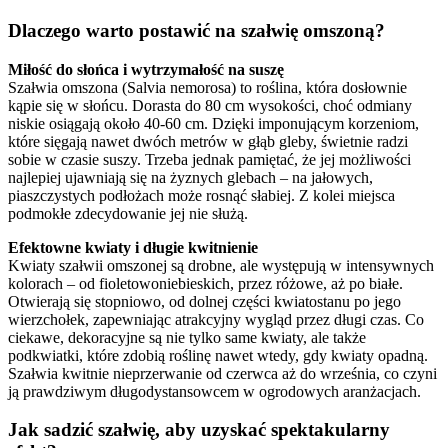
Dlaczego warto postawić na szałwię omszoną?
Miłość do słońca i wytrzymałość na suszę
Szałwia omszona (Salvia nemorosa) to roślina, która dosłownie
kąpie się w słońcu. Dorasta do 80 cm wysokości, choć odmiany
niskie osiągają około 40-60 cm. Dzięki imponującym korzeniom,
które sięgają nawet dwóch metrów w głąb gleby, świetnie radzi
sobie w czasie suszy. Trzeba jednak pamiętać, że jej możliwości
najlepiej ujawniają się na żyznych glebach – na jałowych,
piaszczystych podłożach może rosnąć słabiej. Z kolei miejsca
podmokłe zdecydowanie jej nie służą.
Efektowne kwiaty i długie kwitnienie
Kwiaty szałwii omszonej są drobne, ale występują w intensywnych
kolorach – od fioletowoniebieskich, przez różowe, aż po białe.
Otwierają się stopniowo, od dolnej części kwiatostanu po jego
wierzchołek, zapewniając atrakcyjny wygląd przez długi czas. Co
ciekawe, dekoracyjne są nie tylko same kwiaty, ale także
podkwiatki, które zdobią roślinę nawet wtedy, gdy kwiaty opadną.
Szałwia kwitnie nieprzerwanie od czerwca aż do września, co czyni
ją prawdziwym długodystansowcem w ogrodowych aranżacjach.
Jak sadzić szałwię, aby uzyskać spektakularny