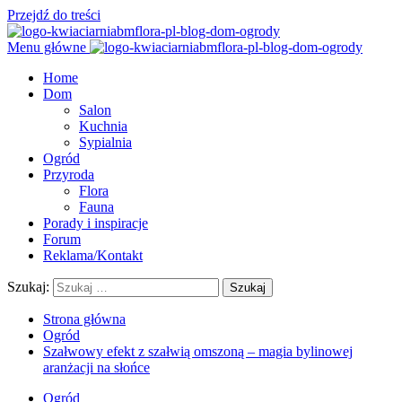
Przejdź do treści
Menu główne
Home
Dom
Salon
Kuchnia
Sypialnia
Ogród
Przyroda
Flora
Fauna
Porady i inspiracje
Forum
Reklama/Kontakt
Szukaj:
Strona główna
Ogród
Szałwowy efekt z szałwią omszoną – magia bylinowej
aranżacji na słońce
Ogród