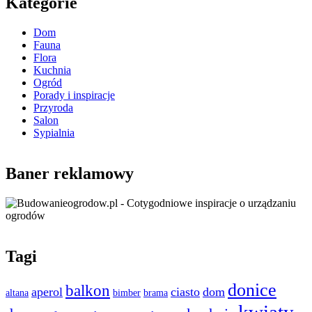
Kategorie
Dom
Fauna
Flora
Kuchnia
Ogród
Porady i inspiracje
Przyroda
Salon
Sypialnia
Baner reklamowy
Tagi
donice
balkon
aperol
ciasto
dom
altana
bimber
brama
kwiaty