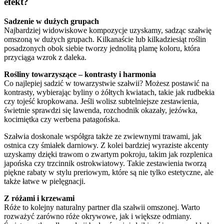
efekt?
Sadzenie w dużych grupach
Najbardziej widowiskowe kompozycje uzyskamy, sadząc szałwię
omszoną w dużych grupach. Kilkanaście lub kilkadziesiąt roślin
posadzonych obok siebie tworzy jednolitą plamę koloru, która
przyciąga wzrok z daleka.
Rośliny towarzyszące – kontrasty i harmonia
Co najlepiej sadzić w towarzystwie szałwii? Możesz postawić na
kontrasty, wybierając byliny o żółtych kwiatach, takie jak rudbekia
czy tojeść kropkowana. Jeśli wolisz subtelniejsze zestawienia,
świetnie sprawdzi się lawenda, rozchodnik okazały, jeżówka,
kocimiętka czy werbena patagońska.
Szałwia doskonale współgra także ze zwiewnymi trawami, jak
ostnica czy śmiałek darniowy. Z kolei bardziej wyraziste akcenty
uzyskamy dzięki trawom o zwartym pokroju, takim jak rozplenica
japońska czy trzcinnik ostrokwiatowy. Takie zestawienia tworzą
piękne rabaty w stylu preriowym, które są nie tylko estetyczne, ale
także łatwe w pielęgnacji.
Z różami i krzewami
Róże to kolejny naturalny partner dla szałwii omszonej. Warto
rozważyć zarówno róże okrywowe, jak i większe odmiany.