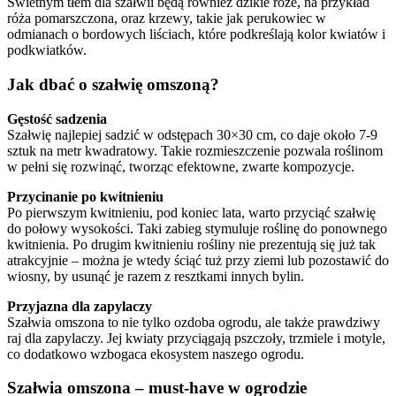
Świetnym tłem dla szałwii będą również dzikie róże, na przykład
róża pomarszczona, oraz krzewy, takie jak perukowiec w
odmianach o bordowych liściach, które podkreślają kolor kwiatów i
podkwiatków.
Jak dbać o szałwię omszoną?
Gęstość sadzenia
Szałwię najlepiej sadzić w odstępach 30×30 cm, co daje około 7-9
sztuk na metr kwadratowy. Takie rozmieszczenie pozwala roślinom
w pełni się rozwinąć, tworząc efektowne, zwarte kompozycje.
Przycinanie po kwitnieniu
Po pierwszym kwitnieniu, pod koniec lata, warto przyciąć szałwię
do połowy wysokości. Taki zabieg stymuluje roślinę do ponownego
kwitnienia. Po drugim kwitnieniu rośliny nie prezentują się już tak
atrakcyjnie – można je wtedy ściąć tuż przy ziemi lub pozostawić do
wiosny, by usunąć je razem z resztkami innych bylin.
Przyjazna dla zapylaczy
Szałwia omszona to nie tylko ozdoba ogrodu, ale także prawdziwy
raj dla zapylaczy. Jej kwiaty przyciągają pszczoły, trzmiele i motyle,
co dodatkowo wzbogaca ekosystem naszego ogrodu.
Szałwia omszona – must-have w ogrodzie