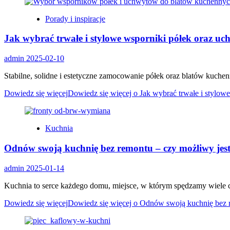
Porady i inspiracje
Jak wybrać trwałe i stylowe wsporniki półek oraz u
admin
2025-02-10
Stabilne, solidne i estetyczne zamocowanie półek oraz blatów kuch
Dowiedz się więcej
Dowiedz się więcej o Jak wybrać trwałe i stylo
Kuchnia
Odnów swoją kuchnię bez remontu – czy możliwy je
admin
2025-01-14
Kuchnia to serce każdego domu, miejsce, w którym spędzamy wiele cza
Dowiedz się więcej
Dowiedz się więcej o Odnów swoją kuchnię bez