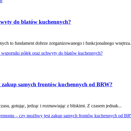
chwyty do blatów kuchennych?
ennych to fundament dobrze zorganizowanego i funkcjonalnego wnętrz
we wsporniki półek oraz uchwyty do blatów kuchennych?
st zakup samych frontów kuchennych od BRW?
su, gotując, jedząc i rozmawiając z bliskimi. Z czasem jednak...
 remontu – czy możliwy jest zakup samych frontów kuchennych od B