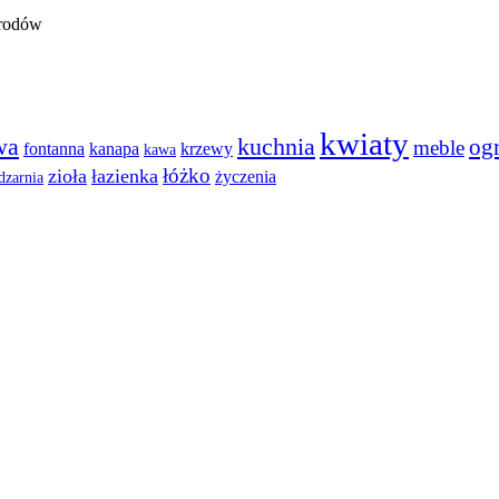
kwiaty
wa
kuchnia
og
meble
fontanna
kanapa
krzewy
kawa
łóżko
zioła
łazienka
życzenia
dzarnia