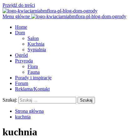
Przejdź do treści
Menu główne
Home
Dom
Salon
Kuchnia
Sypialnia
Ogród
Przyroda
Flora
Fauna
Porady i inspiracje
Forum
Reklama/Kontakt
Szukaj:
Strona główna
kuchnia
kuchnia