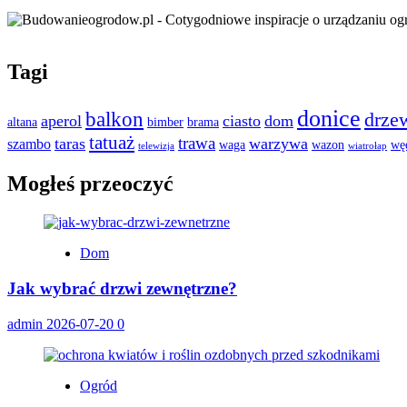
Tagi
donice
balkon
drze
aperol
ciasto
dom
altana
bimber
brama
tatuaż
trawa
taras
warzywa
szambo
waga
wazon
wę
telewizja
wiatrołap
Mogłeś przeoczyć
Dom
Jak wybrać drzwi zewnętrzne?
admin
2026-07-20
0
Ogród