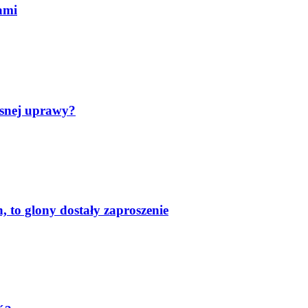
ami
asnej uprawy?
 to glony dostały zaproszenie