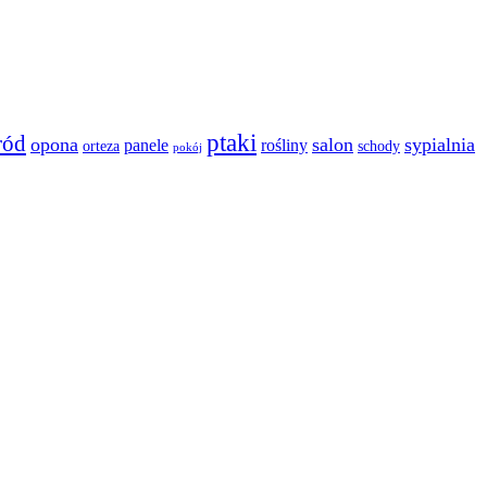
ptaki
ród
opona
salon
sypialnia
panele
rośliny
orteza
schody
pokój