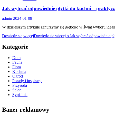
Jak wybrać odpowiednie płytki do kuchni – praktyc
admin
2024-01-08
W dzisiejszym artykule zanurzymy się głęboko w świat wyboru idealn
Dowiedz się więcej
Dowiedz się więcej o Jak wybrać odpowiednie pł
Kategorie
Dom
Fauna
Flora
Kuchnia
Ogród
Porady i inspiracje
Przyroda
Salon
Sypialnia
Baner reklamowy