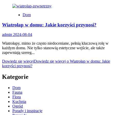
Dom
Wiatrołap w domu: Jakie korzyści przynosi?
admin
2024-08-04
Wiatrołapy, mimo że często niedoceniane, pełnią kluczową rolę w
każdym domu. Nie tylko stanowią estetyczne wejście, ale także
zapewniają szereg...
Dowiedz się więcej
Dowiedz się więcej o Wiatrołap w domu: Jakie
korzyści przynosi?
Kategorie
Dom
Fauna
Flora
Kuchnia
Ogród
Porady i inspiracje