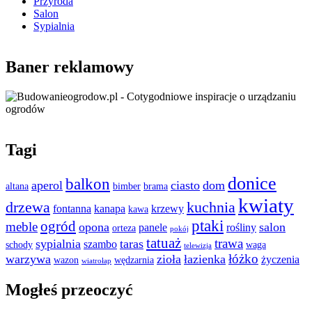
Przyroda
Salon
Sypialnia
Baner reklamowy
Tagi
donice
balkon
aperol
ciasto
dom
altana
bimber
brama
kwiaty
drzewa
kuchnia
fontanna
kanapa
krzewy
kawa
ptaki
ogród
meble
opona
salon
panele
rośliny
orteza
pokój
tatuaż
trawa
sypialnia
taras
szambo
schody
waga
telewizja
łóżko
warzywa
zioła
łazienka
życzenia
wazon
wędzarnia
wiatrołap
Mogłeś przeoczyć