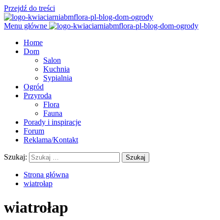
Przejdź do treści
Menu główne
Home
Dom
Salon
Kuchnia
Sypialnia
Ogród
Przyroda
Flora
Fauna
Porady i inspiracje
Forum
Reklama/Kontakt
Szukaj:
Strona główna
wiatrołap
wiatrołap