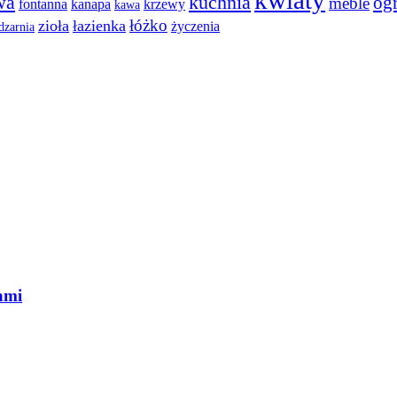
kwiaty
wa
kuchnia
og
meble
fontanna
kanapa
krzewy
kawa
łóżko
zioła
łazienka
życzenia
dzarnia
ami