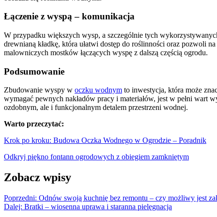
Łączenie z wyspą – komunikacja
W przypadku większych wysp, a szczególnie tych wykorzystywanych
drewnianą kładkę, która ułatwi dostęp do roślinności oraz pozwoli n
malowniczych mostków łączących wyspę z dalszą częścią ogrodu.
Podsumowanie
Zbudowanie wyspy w
oczku wodnym
to inwestycja, która może zn
wymagać pewnych nakładów pracy i materiałów, jest w pełni wart w
ozdobnym, ale i funkcjonalnym detalem przestrzeni wodnej.
Warto przeczytać:
Krok po kroku: Budowa Oczka Wodnego w Ogrodzie – Poradnik
Odkryj piękno fontann ogrodowych z obiegiem zamkniętym
Zobacz wpisy
Poprzedni:
Odnów swoją kuchnię bez remontu – czy możliwy jest 
Dalej:
Bratki – wiosenna uprawa i staranna pielęgnacja