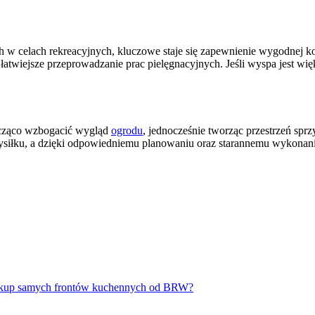
 w celach rekreacyjnych, kluczowe staje się zapewnienie wygodnej 
a łatwiejsze przeprowadzanie prac pielęgnacyjnych. Jeśli wyspa jest w
acząco wzbogacić wygląd
ogrodu
, jednocześnie tworząc przestrzeń spr
ysiłku, a dzięki odpowiedniemu planowaniu oraz starannemu wykonan
zakup samych frontów kuchennych od BRW?