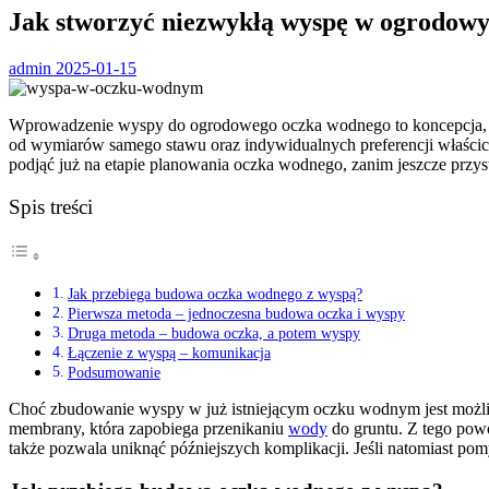
Jak stworzyć niezwykłą wyspę w ogrodo
admin
2025-01-15
Wprowadzenie wyspy do ogrodowego oczka wodnego to koncepcja, któr
od wymiarów samego stawu oraz indywidualnych preferencji właścici
podjąć już na etapie planowania oczka wodnego, zanim jeszcze prz
Spis treści
Jak przebiega budowa oczka wodnego z wyspą?
Pierwsza metoda – jednoczesna budowa oczka i wyspy
Druga metoda – budowa oczka, a potem wyspy
Łączenie z wyspą – komunikacja
Podsumowanie
Choć zbudowanie wyspy w już istniejącym oczku wodnym jest możliwe
membrany, która zapobiega przenikaniu
wody
do gruntu. Z tego pow
także pozwala uniknąć późniejszych komplikacji. Jeśli natomiast p