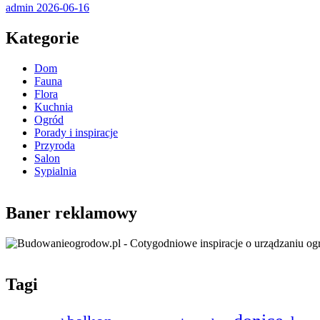
admin
2026-06-16
Kategorie
Dom
Fauna
Flora
Kuchnia
Ogród
Porady i inspiracje
Przyroda
Salon
Sypialnia
Baner reklamowy
Tagi