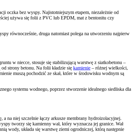
ji oczka bez wyspy. Najistotniejszym etapem, niezależnie od
ściej używa się folii z PVC lub EPDM, mat z bentonitu czy
py równocześnie, druga natomiast polega na utworzeniu najpierw
ntu w niecce, stosuje się stabilizującą warstwę z siatkobetonu –
od strony betonu. Na folii kładzie się
kamienie
– różnej wielkości,
amienie muszą pochodzić ze skał, które w środowisku wodnym są
znego systemu wodnego, poprzez stworzenie idealnego siedliska dla
, a na niej szczelnie łączy arkusze membrany hydroizolacyjnej.
spy tworzy się kamienny wał, który wyznacza jej granice. Wał
hnią wody, układa się warstwę ziemi ogrodniczej, którą następnie