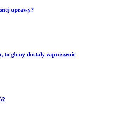
asnej uprawy?
 to glony dostały zaproszenie
ń?