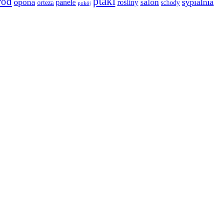
ptaki
ród
opona
salon
sypialnia
panele
rośliny
orteza
schody
pokój