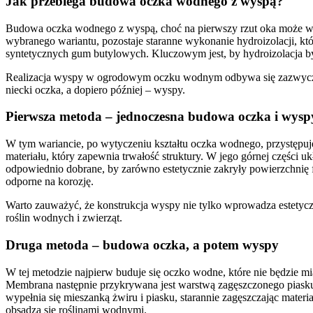
Jak przebiega budowa oczka wodnego z wyspą?
Budowa oczka wodnego z wyspą, choć na pierwszy rzut oka może wydaw
wybranego wariantu, pozostaje staranne wykonanie hydroizolacji, k
syntetycznych gum butylowych. Kluczowym jest, by hydroizolacja był
Realizacja wyspy w ogrodowym oczku wodnym odbywa się zazwyczaj 
niecki oczka, a dopiero później – wyspy.
Pierwsza metoda – jednoczesna budowa oczka i wysp
W tym wariancie, po wytyczeniu kształtu oczka wodnego, przystępuje 
materiału, który zapewnia trwałość struktury. W jego górnej części uk
odpowiednio dobrane, by zarówno estetycznie zakryły powierzchnię 
odporne na korozję.
Warto zauważyć, że konstrukcja wyspy nie tylko wprowadza estetyczn
roślin wodnych i zwierząt.
Druga metoda – budowa oczka, a potem wyspy
W tej metodzie najpierw buduje się oczko wodne, które nie będzie mi
Membrana następnie przykrywana jest warstwą zagęszczonego piasku
wypełnia się mieszanką żwiru i piasku, starannie zagęszczając mater
obsadza się roślinami wodnymi.