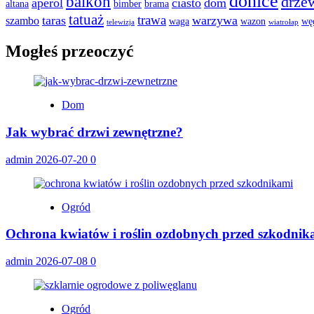
donice
balkon
drze
aperol
ciasto
dom
altana
bimber
brama
tatuaż
trawa
taras
warzywa
szambo
waga
wazon
wę
telewizja
wiatrołap
Mogłeś przeoczyć
Dom
Jak wybrać drzwi zewnętrzne?
admin
2026-07-20
0
Ogród
Ochrona kwiatów i roślin ozdobnych przed szkodnik
admin
2026-07-08
0
Ogród