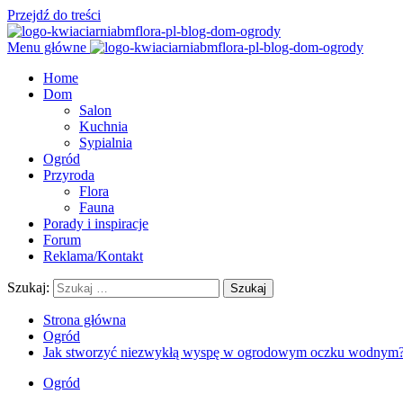
Przejdź do treści
Menu główne
Home
Dom
Salon
Kuchnia
Sypialnia
Ogród
Przyroda
Flora
Fauna
Porady i inspiracje
Forum
Reklama/Kontakt
Szukaj:
Strona główna
Ogród
Jak stworzyć niezwykłą wyspę w ogrodowym oczku wodnym
Ogród