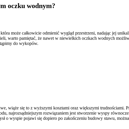
wym oczku wodnym?
a może całkowicie odmienić wygląd przestrzeni, nadając jej unikalny
eli, warto pamiętać, że nawet w niewielkich oczkach wodnych możliwe
ystąpimy do wykopów.
, wiąże się to z wyższymi kosztami oraz większymi trudnościami. Pr
odu, najrozsądniejszym rozwiązaniem jest stworzenie wyspy równocześ
omysł o wyspie pojawi się dopiero po zakończeniu budowy stawu, możn