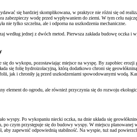
ać się bardziej skomplikowana, w praktyce nie różni się od realizac
tóra zabezpieczy wodę przed wypływaniem do ziemi. W tym celu najczę
a nie tylko szczelna, ale i odporna na uszkodzenia mechaniczne.
według jednej z dwóch metod. Pierwsza zakłada budowę oczka i wys
y
się do wykopu, pozostawiając miejsce na wyspę. By zapobiec erozji gru
łada się folię hydroizolacyjną, którą dodatkowo chroni się geowłókniną 
folii, jak i chroniły ją przed uszkodzeniami spowodowanymi wodą. K
y element do ogrodu, ale również przyczynia się do rozwoju ekologic
ało wyspy. Po wykopaniu niecki oczka, na dnie układa się geowłókninę
, po czym przystępuje się do budowy wyspy. W miejscu planowanej wy
iał, aby zapewnić odpowiednią stabilność. Na wyspie, tuż nad powierzc