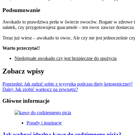
Podsumowanie
Awokado to prawdziwa perła w świecie owoców. Bogate w zdrowe tłusz
sałatek, czy przygotowujesz guacamole – ten owoc zawsze dostarcza n
Teraz już wiesz – awokado to owoc. Ale czy nie jest jednocześnie c
Warto przeczytać!
Niedojrzałe awokado czy jest bezpieczne do spożycia
Zobacz wpisy
Poprzedni:
Jak radzić sobie z wysypką podczas diety ketogenicznej?
Dalej:
Jak zrobić warkocz na zewnątrz?
Główne informacje
Porady i inspiracje
Jak wybrać idealną kawę do codziennego picia?