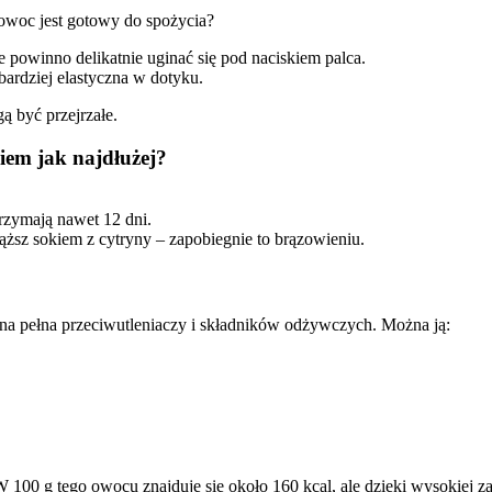
owoc jest gotowy do spożycia?
e powinno delikatnie uginać się pod naciskiem palca.
 bardziej elastyczna w dotyku.
 być przejrzałe.
iem jak najdłużej?
rzymają nawet 12 dni.
ąższ sokiem z cytryny – zapobiegnie to brązowieniu.
 ona pełna przeciwutleniaczy i składników odżywczych. Można ją:
 W 100 g tego owocu znajduje się około 160 kcal, ale dzięki wysokiej za