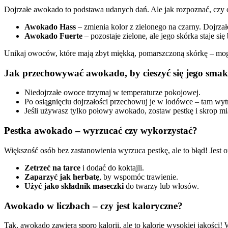
Dojrzałe awokado to podstawa udanych dań. Ale jak rozpoznać, czy 
Awokado Hass
– zmienia kolor z zielonego na czarny. Dojrzał
Awokado Fuerte
– pozostaje zielone, ale jego skórka staje się
Unikaj owoców, które mają zbyt miękką, pomarszczoną skórkę – mogą
Jak przechowywać awokado, by cieszyć się jego smak
Niedojrzałe owoce trzymaj w temperaturze pokojowej.
Po osiągnięciu dojrzałości przechowuj je w lodówce – tam wyt
Jeśli używasz tylko połowy awokado, zostaw pestkę i skrop mi
Pestka awokado – wyrzucać czy wykorzystać?
Większość osób bez zastanowienia wyrzuca pestkę, ale to błąd! Jest
Zetrzeć na tarce
i dodać do koktajli.
Zaparzyć jak herbatę
, by wspomóc trawienie.
Użyć jako składnik maseczki
do twarzy lub włosów.
Awokado w liczbach – czy jest kaloryczne?
Tak, awokado zawiera sporo kalorii, ale to kalorie wysokiej jakości!