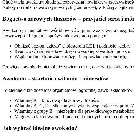
Choć wielu uważa awokado za egzotyczną nowinkę, w rzeczywistości 
Należy do rodziny wawrzynowatych (Lauraceae), w której znajdziemy
Bogactwo zdrowych tłuszczów – przyjaciel serca i mó
Awokado jest unikatowe wśród owoców, ponieważ zawiera dużą ilość t
nerwowego. Regularne spożywanie awokado pomaga:
Obniżać poziom „złego” cholesterolu LDL i podnosić „dobry
Regulować ciśnienie krwi dzięki wysokiej zawartości potasu.
Wspierać funkcjonowanie mózgu i poprawiać koncentrację.
Co więcej, awokado niemal nie zawiera cukru, co czyni je świetny
Awokado – skarbnica witamin i minerałów
To zielone cudo dostarcza organizmowi ogromnej dawki składnikó
Witaminę K – kluczową dla zdrowych kości.
Witaminy A, C, E – silne antyoksydanty wspierające odporność 
Witaminy z grupy B – niezbędne dla prawidłowego metaboliz
Magnez, żelazo i wapń – fundament mocnych kości i dobrej ko
Jak wybrać idealne awokado?