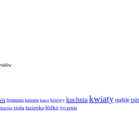
kwiaty
wa
kuchnia
og
meble
fontanna
kanapa
krzewy
kawa
łóżko
zioła
łazienka
życzenia
dzarnia