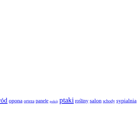
ptaki
ród
opona
salon
sypialnia
panele
rośliny
orteza
schody
pokój