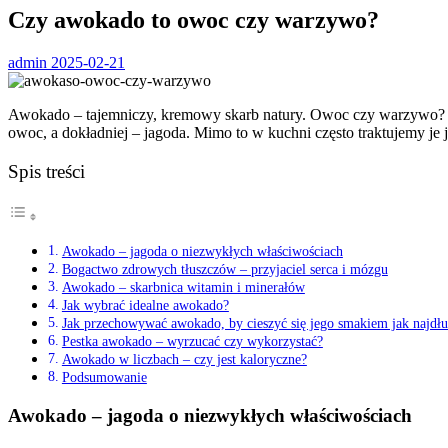
Czy awokado to owoc czy warzywo?
admin
2025-02-21
Awokado – tajemniczy, kremowy skarb natury. Owoc czy warzywo? 
owoc, a dokładniej – jagoda. Mimo to w kuchni często traktujemy je 
Spis treści
Awokado – jagoda o niezwykłych właściwościach
Bogactwo zdrowych tłuszczów – przyjaciel serca i mózgu
Awokado – skarbnica witamin i minerałów
Jak wybrać idealne awokado?
Jak przechowywać awokado, by cieszyć się jego smakiem jak najdłu
Pestka awokado – wyrzucać czy wykorzystać?
Awokado w liczbach – czy jest kaloryczne?
Podsumowanie
Awokado – jagoda o niezwykłych właściwościach