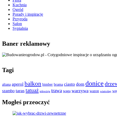
Flora
Kuchnia
Ogród
Porady i inspiracje
Przyroda
Salon
Sypialnia
Baner reklamowy
Tagi
donice
balkon
drze
aperol
ciasto
dom
altana
bimber
brama
tatuaż
trawa
taras
warzywa
szambo
waga
wazon
wę
telewizja
wiatrołap
Mogłeś przeoczyć