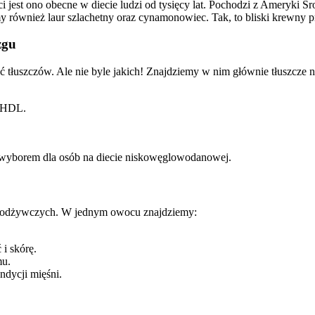
jest ono obecne w diecie ludzi od tysięcy lat. Pochodzi z Ameryki Ś
 również laur szlachetny oraz cynamonowiec. Tak, to bliski krewny p
zgu
łuszczów. Ale nie byle jakich! Znajdziemy w nim głównie tłuszcze ni
” HDL.
m wyborem dla osób na diecie niskowęglowodanowej.
w odżywczych. W jednym owocu znajdziemy:
i skórę.
mu.
ndycji mięśni.