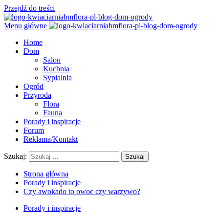
Przejdź do treści
Menu główne
Home
Dom
Salon
Kuchnia
Sypialnia
Ogród
Przyroda
Flora
Fauna
Porady i inspiracje
Forum
Reklama/Kontakt
Szukaj:
Strona główna
Porady i inspiracje
Czy awokado to owoc czy warzywo?
Porady i inspiracje