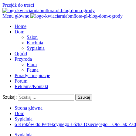
Przejdź do treści
Menu główne
Home
Dom
Salon
Kuchnia
Sypialnia
Ogród
Przyroda
Flora
Fauna
Porady i inspiracje
Forum
Reklama/Kontakt
Szukaj:
Strona główna
Dom
Sypialnia
6 Kroków do Perfekcyjnego Łóżka Dziecięcego – Oto Jak Za
Sypialnia