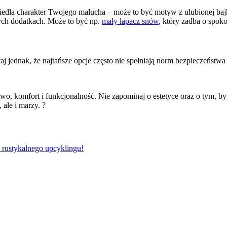
iedla charakter Twojego malucha – może to być motyw z ulubionej bajk
nych dodatkach. Może to być np.
mały łapacz snów
, który zadba o spok
 jednak, że najtańsze opcje często nie spełniają norm bezpieczeństwa
stwo, komfort i funkcjonalność. Nie zapominaj o estetyce oraz o tym, 
 ale i marzy. ?
 rustykalnego upcyklingu!