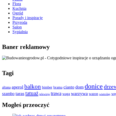
Flora
Kuchnia
Ogród
Porady i inspiracje
Przyroda
Salon
Sypialnia
Baner reklamowy
Tagi
donice
balkon
drze
aperol
ciasto
dom
altana
bimber
brama
tatuaż
trawa
taras
warzywa
szambo
waga
wazon
wę
telewizja
wiatrołap
Mogłeś przeoczyć