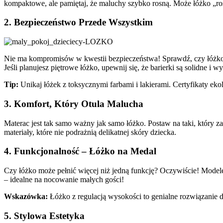
kompaktowe, ale pamiętaj, że maluchy szybko rosną. Może łóżko „ros
2.
Bezpieczeństwo Przede Wszystkim
Nie ma kompromisów w kwestii bezpieczeństwa! Sprawdź, czy łóżko po
Jeśli planujesz piętrowe łóżko, upewnij się, że barierki są solidne i w
Tip:
Unikaj łóżek z toksycznymi farbami i lakierami. Certyfikaty eko
3.
Komfort, Który Otula Malucha
Materac jest tak samo ważny jak samo łóżko. Postaw na taki, który z
materiały, które nie podrażnią delikatnej skóry dziecka.
4.
Funkcjonalność – Łóżko na Medal
Czy łóżko może pełnić więcej niż jedną funkcję? Oczywiście! Model
– idealne na nocowanie małych gości!
Wskazówka:
Łóżko z regulacją wysokości to genialne rozwiązanie dl
5.
Stylowa Estetyka