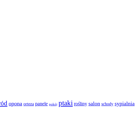
ptaki
ród
opona
salon
sypialnia
panele
rośliny
orteza
schody
pokój