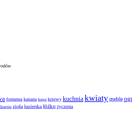
kwiaty
wa
kuchnia
og
meble
fontanna
kanapa
krzewy
kawa
łóżko
zioła
łazienka
życzenia
dzarnia