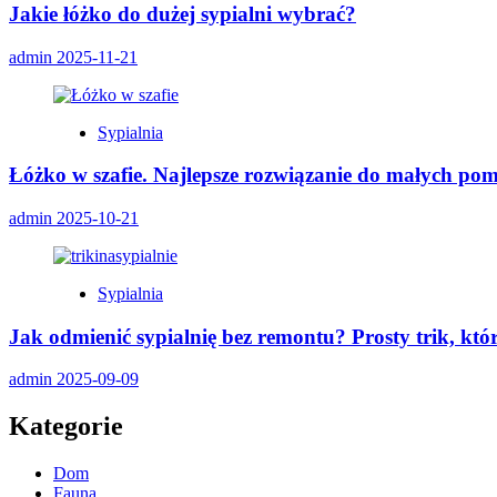
Jakie łóżko do dużej sypialni wybrać?
admin
2025-11-21
Sypialnia
Łóżko w szafie. Najlepsze rozwiązanie do małych pom
admin
2025-10-21
Sypialnia
Jak odmienić sypialnię bez remontu? Prosty trik, któ
admin
2025-09-09
Kategorie
Dom
Fauna