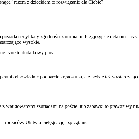
nące” razem z dzieckiem to rozwiązanie dla Ciebie?
siada certyfikaty zgodności z normami. Przyjrzyj się detalom – czy w
ystarczająco wysokie.
logiczne to dodatkowy plus.
apewni odpowiednie podparcie kręgosłupa, ale będzie też wystarczająco
e z wbudowanymi szufladami na pościel lub zabawki to prawdziwy hit
a rodziców. Ułatwia pielęgnację i sprzątanie.